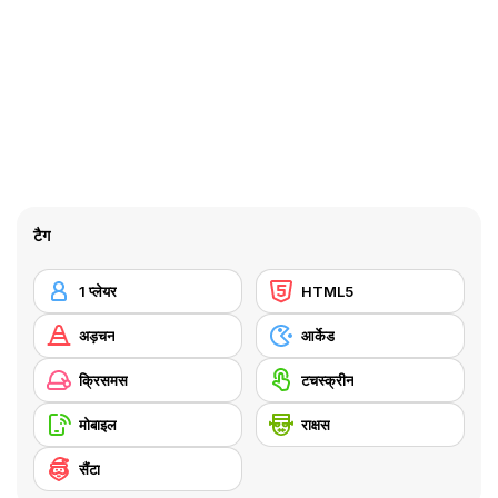
टैग
1 प्लेयर
HTML5
अड़चन
आर्केड
क्रिसमस
टचस्क्रीन
मोबाइल
राक्षस
सैंटा