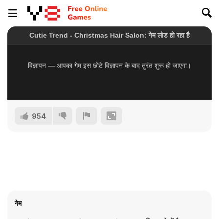
954
गेम