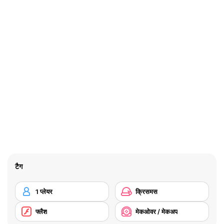
टैग
1 प्लेयर
क्रिसमस
फ्लैश
मेकओवर / मेकअप