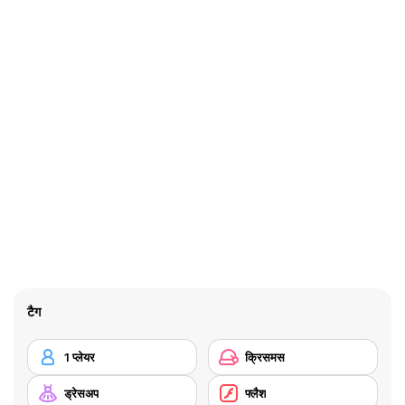
टैग
1 प्लेयर
क्रिसमस
ड्रेसअप
फ्लैश