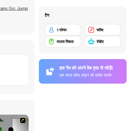
tans Go: Jump
टैग
1 प्लेयर
फ्लैश
माउस स्किल
रोबोट
इस गेम को अपने वेब पृष्ठ से जोड़ें!
एक सरल कोड लाइन को एम्बेड करके