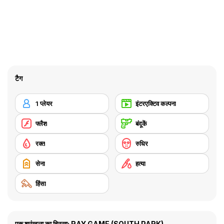
टैग
1 प्लेयर
इंटरएक्टिव कल्पना
फ्लैश
बंदूकें
रक्त
रुधिर
सेना
हत्या
हिंसा
एक श्रृंखला का हिस्सा: RAY GAME (SOUTH PARK)