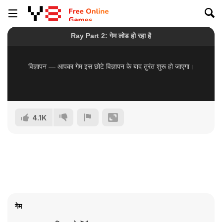
4.1K
गेम