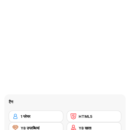
टैग
1 प्लेयर
HTML5
Y8 उप्लब्धियां
Y8 खाता