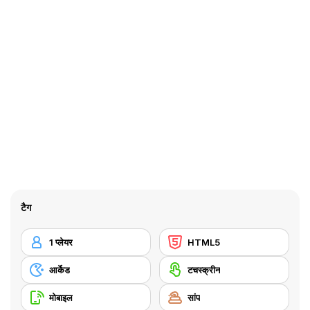
टैग
1 प्लेयर
HTML5
आर्केड
टचस्क्रीन
मोबाइल
सांप