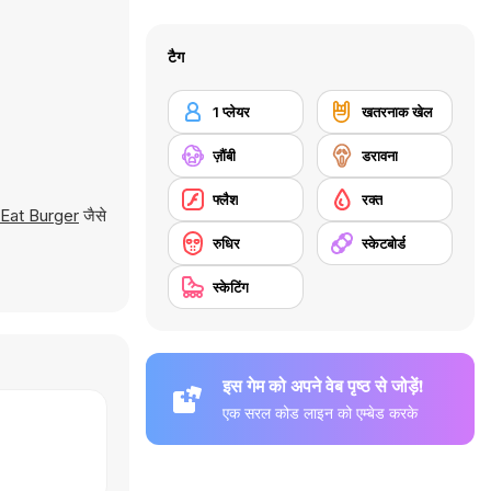
टैग
1 प्लेयर
खतरनाक खेल
ज़ौंबी
डरावना
फ्लैश
रक्त
Eat Burger
जैसे
रुधिर
स्केटबोर्ड
स्केटिंग
इस गेम को अपने वेब पृष्ठ से जोड़ें!
एक सरल कोड लाइन को एम्बेड करके