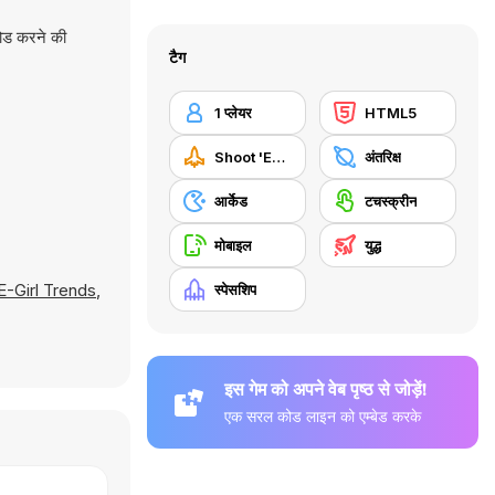
लोड करने की
टैग
1 प्लेयर
HTML5
Shoot 'Em Up
अंतरिक्ष
आर्केड
टचस्क्रीन
मोबाइल
युद्ध
E-Girl Trends
,
स्पेसशिप
इस गेम को अपने वेब पृष्ठ से जोड़ें!
एक सरल कोड लाइन को एम्बेड करके