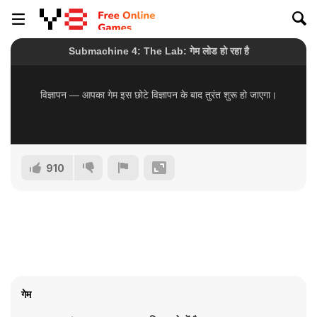
910
गेम