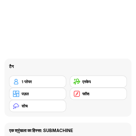
टैग
1 प्लेयर
एस्केप
पज़ल
फ्लैश
सोच
एक श्रृंखला का हिस्सा: SUBMACHINE