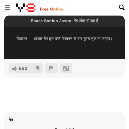
880
गेम