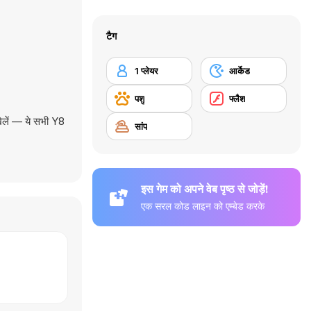
टैग
1 प्लेयर
आर्केड
पशु
फ्लैश
खेलें — ये सभी Y8
सांप
इस गेम को अपने वेब पृष्ठ से जोड़ें!
एक सरल कोड लाइन को एम्बेड करके