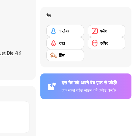
टैग
1 प्लेयर
फ्लैश
रक्त
रुधिर
st Die
जैसे
हिंसा
इस गेम को अपने वेब पृष्ठ से जोड़ें!
एक सरल कोड लाइन को एम्बेड करके