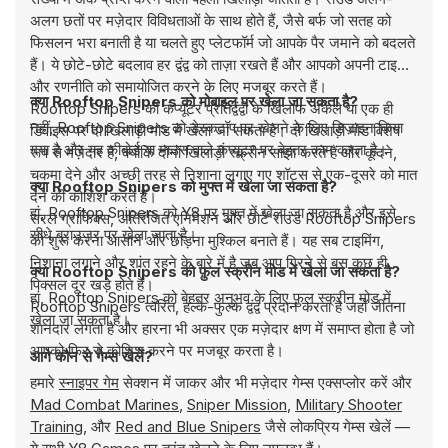
अलग छतों पर मज़ेदार विविधताओं के साथ होते हैं, जैसे बर्फ जो सतह को
फिसलन भरा बनाती है या चलते हुए प्लेटफॉर्म जो आपके पैर जमाने को बदलते
हैं। ये छोटे-छोटे बदलाव हर द्वंद्व को ताज़ा रखते हैं और आपको अपनी टाइमिंग
और रणनीति को समायोजित करने के लिए मजबूर करते हैं।
क्या Rooftop Snipers को मोबाइल पर खेला जा सकता है?
Rooftop Snipers को कंप्यूटर प्रतिद्वंद्वी के खिलाफ अकेले या एक ही
नहीं, Rooftop Snipers को डेस्कटॉप पर खेलने के लिए डिज़ाइन किया
डिवाइस पर दो खिलाड़ी मोड में खेला जा सकता है। दो खिलाड़ी मोड विशेष
गया है और यह कीबोर्ड या माउस वाले कंप्यूटर पर बेहतर काम करता है।
रूप से मज़ेदार है, क्योंकि दोनों खिलाड़ी स्क्रीन साझा करते हैं और कूदने,
चकमा देने और अच्छी तरह से निशाना लगाए गए शॉट्स से एक-दूसरे को मात
क्या Rooftop Snipers को मुफ्त में खेला जा सकता है?
देने की कोशिश करते हैं।
हां, Rooftop Snipers को Y8 पर मुफ्त में खेला जा सकता है और इसे
सरल ग्राफिक्स, अतिरंजित एनिमेशन और छोटे राउंड Rooftop Snipers
सीधे ब्राउज़र पर खेला जाता है।
को शुरू करना आसान और छोड़ना मुश्किल बनाते हैं। यह सब टाइमिंग,
निशाना लगाने और शांत रहने के बारे में है जब आप गिरने से बस कुछ ही
क्या Rooftop Snipers को फ़ुल स्क्रीन मोड में खेला जा सकता है?
पिक्सल दूर खड़े होते हैं।
हां, Rooftop Snipers को बेहतर अनुभव के लिए फ़ुल स्क्रीन मोड में
Rooftop Snipers त्वरित, हल्के-फुल्के द्वंद्व प्रदान करता है जहाँ जीतना
खेला जा सकता है।
शानदार लगता है और हारना भी अक्सर एक मज़ेदार क्षण में समाप्त होता है जो
आपको फिर से कोशिश करने पर मजबूर करता है।
आगे कौन से गेम्स खेलें?
हमारे
स्नाइपर गेम
सेक्शन में जाकर और भी मज़ेदार गेम्स एक्सप्लोर करें और
Mad Combat Marines
,
Sniper Mission
,
Military Shooter
Training
, और
Red and Blue Snipers
जैसे लोकप्रिय गेम्स खेलें —