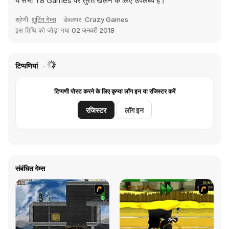
ये सभी Y8 Games पर तुरंत खेलने के लिए उपलब्ध हैं।
श्रेणी:
शूटिंग गेम्स
डेवलपर:
Crazy Games
इस तिथि को जोड़ा गया
02 जनवरी 2018
टिप्पणियां
टिप्पणी पोस्ट करने के लिए कृप्या लॉग इन या रजिस्टर करें
रजिस्टर
लॉग इन
संबंधित गेम्स