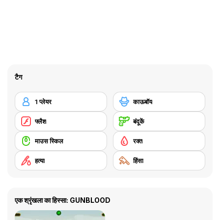
टैग
1 प्लेयर
काऊबॉय
फ्लैश
बंदूकें
माउस स्किल
रक्त
हत्या
हिंसा
एक श्रृंखला का हिस्सा: GUNBLOOD