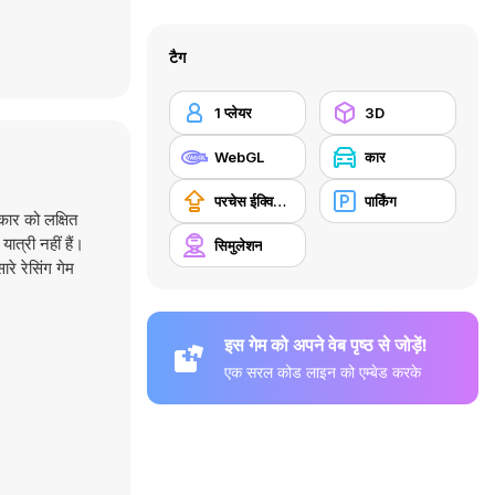
टैग
1 प्लेयर
3D
WebGL
कार
परचेस ईक्विपमेंट अपग्रेड
पार्किंग
कार को लक्षित
त्री नहीं हैं।
सिमुलेशन
े रेसिंग गेम
इस गेम को अपने वेब पृष्ठ से जोड़ें!
एक सरल कोड लाइन को एम्बेड करके