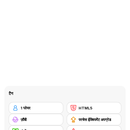
टैग
1 प्लेयर
HTML5
ज़ौंबी
परचेस ईक्विपमेंट अपग्रेड