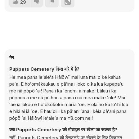
29
गेम
Puppets Cemetery किस बारे में है?
He mea pana leʻaleʻa Hālōwī mai luna mai o ke kahua
paʻa. E hoʻomākaukau e pāʻina i loko o ka lua kupapaʻu
me nā pōpō ʻai! Pana i ka ʻenemi a make! Lālau i ka
pūpona a me nā pū hou a pana i nā mea make ʻole! Mai
ʻae iā lākou e hoʻokokoke mai iā ʻoe. E ola no ka lōʻihi loa
e hiki ai iā ʻoe. E hauʻoli i ka pāʻani ʻana i kēia pāʻani pana
pōpō ʻai Hālōwī leʻaleʻa ma Y8.com nei!
क्या Puppets Cemetery को मोबाइल पर खेला जा सकता है?
नहीं, Puppets Cemetery को डेस्कटॉप पर खेलने के लिए डिज़ाइन