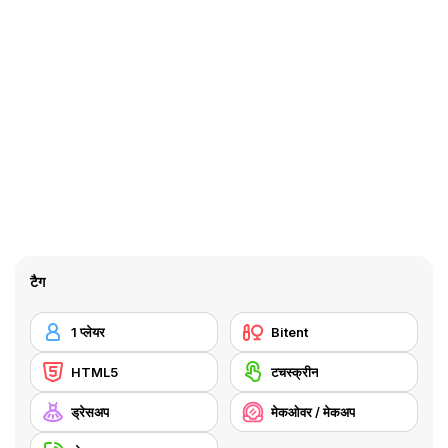
टैग
1 प्लेयर
Bitent
HTML5
टचस्क्रीन
ड्रेसअप
मेकओवर / मेकअप