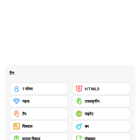
टैग
1 प्लेयर
HTML5
गहना
टचस्क्रीन
टैप
पाइरेट
पिक्सल
बम
माउस स्किल
मोबाइल