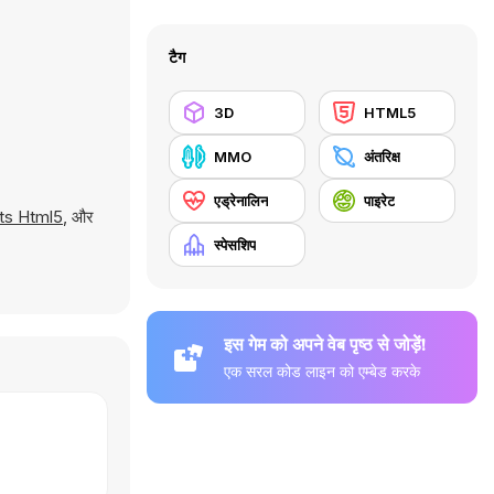
टैग
3D
HTML5
MMO
अंतरिक्ष
एड्रेनालिन
पाइरेट
ts Html5
, और
स्पेसशिप
इस गेम को अपने वेब पृष्ठ से जोड़ें!
एक सरल कोड लाइन को एम्बेड करके