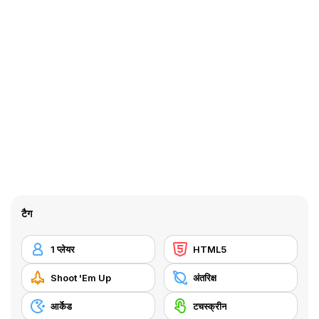
टैग
1 प्लेयर
HTML5
Shoot 'Em Up
अंतरिक्ष
आर्केड
टचस्क्रीन