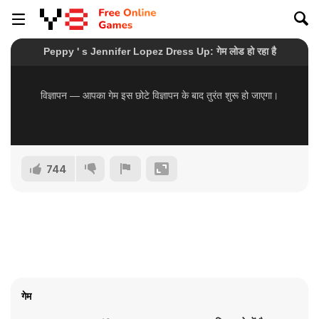
744
गेम