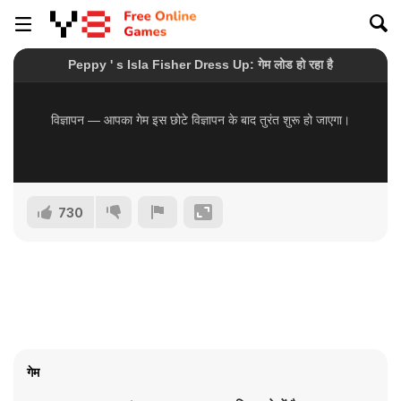
730
गेम