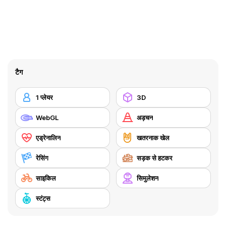
टैग
1 प्लेयर
3D
WebGL
अड़चन
एड्रेनालिन
खतरनाक खेल
रेसिंग
सड़क से हटकर
साइकिल
सिमुलेशन
स्टंट्स