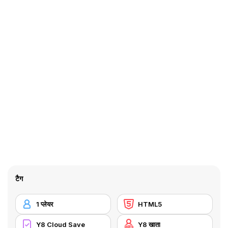
टैग
1 प्लेयर
HTML5
Y8 Cloud Save
Y8 खाता