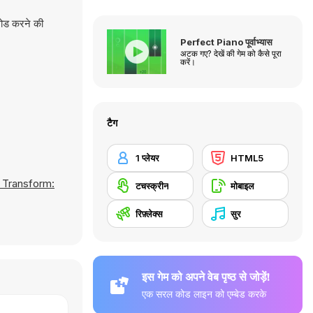
लोड करने की
Perfect Piano पूर्वाभ्यास
अटक गए? देखें की गेम को कैसे पूरा
करें।
टैग
1 प्लेयर
HTML5
 Transform:
टचस्क्रीन
मोबाइल
रिफ़्लेक्स
सुर
इस गेम को अपने वेब पृष्ठ से जोड़ें!
एक सरल कोड लाइन को एम्बेड करके