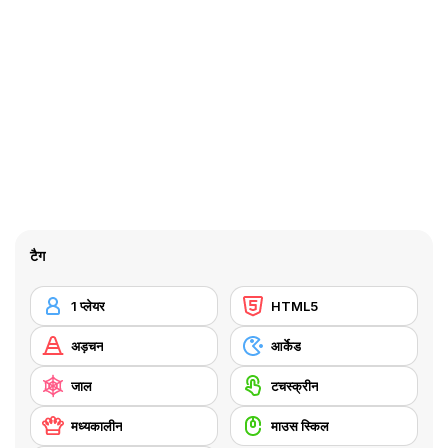
टैग
1 प्लेयर
HTML5
अड़चन
आर्केड
जाल
टचस्क्रीन
मध्यकालीन
माउस स्किल