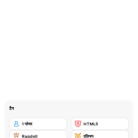
टैग
1 प्लेयर
HTML5
Ragdoll
एलियन