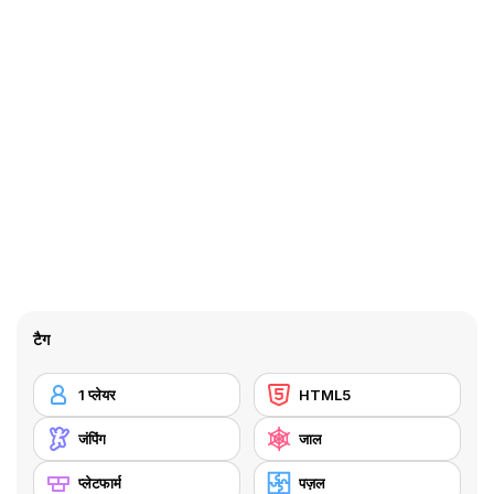
टैग
1 प्लेयर
HTML5
जंपिंग
जाल
प्लेटफार्म
पज़ल