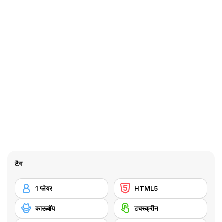
टैग
1 प्लेयर
HTML5
काऊबॉय
टचस्क्रीन