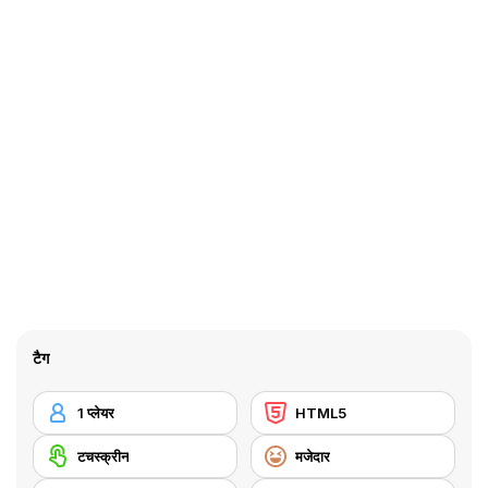
टैग
1 प्लेयर
HTML5
टचस्क्रीन
मजेदार