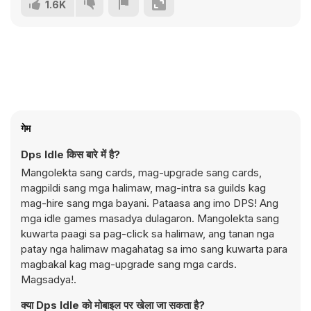
1.6K
गेम
Dps Idle किस बारे में है?
Mangolekta sang cards, mag-upgrade sang cards,
magpildi sang mga halimaw, mag-intra sa guilds kag
mag-hire sang mga bayani. Pataasa ang imo DPS! Ang
mga idle games masadya dulagaron. Mangolekta sang
kuwarta paagi sa pag-click sa halimaw, ang tanan nga
patay nga halimaw magahatag sa imo sang kuwarta para
magbakal kag mag-upgrade sang mga cards.
Magsadya!.
क्या Dps Idle को मोबाइल पर खेला जा सकता है?