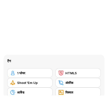
टैग
1 प्लेयर
HTML5
Shoot 'Em Up
अंतरिक्ष
आर्केड
पिक्सल
ब्लॉक