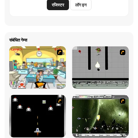
रजिस्टर
लॉग इन
संबंधित गेम्स