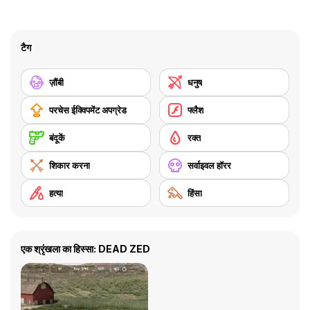
टैग
ज़ौंबी
धनुष
परचेस ईक्विपमेंट अपग्रेड
फ्लैश
बंदूकें
रक्त
शिकार करना
सर्वाइवल हॉरर
हत्या
हिंसा
एक श्रृंखला का हिस्सा: DEAD ZED