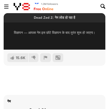
15.6K
गेम