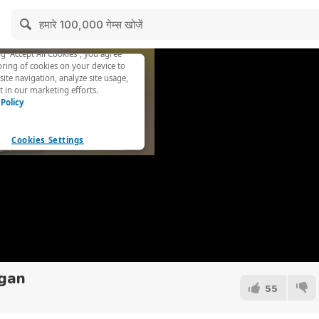
egan
55