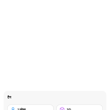
टैग
1 प्लेयर
3D