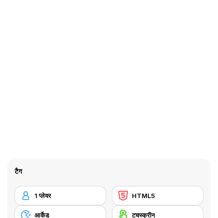
टैग
1 प्लेयर
HTML5
आर्केड
टचस्क्रीन