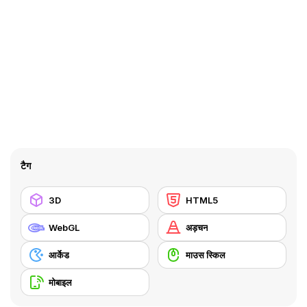
टैग
3D
HTML5
WebGL
अड़चन
आर्केड
माउस स्किल
मोबाइल