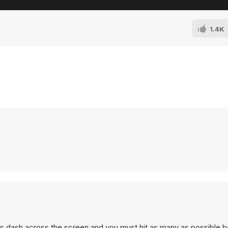
1.4K
 dash across the screen and you must hit as many as possible b