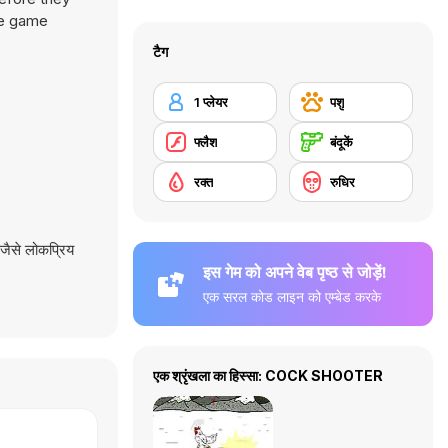
the game
टैग
1 प्लेयर
पशु
फ्लैश
बंदूकें
रक्त
रुधिर
जैसे लोकप्रिय
इस गेम को अपने वेब पृष्ठ से जोड़ें!
एक सरल कोड लाइन को एम्बेड करके
एक श्रृंखला का हिस्सा: COCK SHOOTER