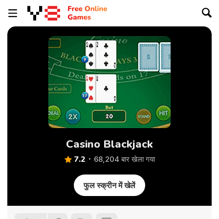
Casino Blackjack
7.2
68,204 बार खेला गया
फुल स्क्रीन में खेलें