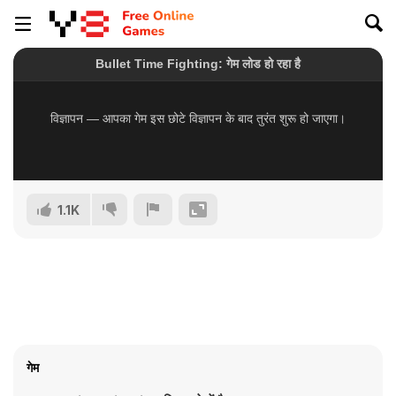
1.1K
गेम