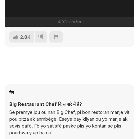
2.8K
गेम
Big Restaurant Chef किस बारे में है?
Se premye jou ou nan Big Chef, pi bon restoran manje vit
pou pitza ak anmbègè. Eseye bay kliyan ou yo manje ak
sèvis pafè. Fè yo satisfè paske plis yo kontan se plis
pourbwa y ap ba ou!