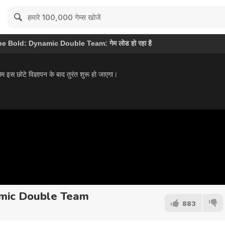
mic Double Team
883