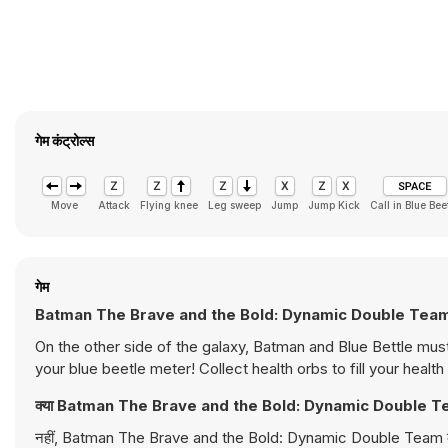
गेम कंट्रोल्स
Move
Attack
Flying knee
Leg sweep
Jump
Jump Kick
Call in Blue Bee
गेम
Batman The Brave and the Bold: Dynamic Double Team किस 
On the other side of the galaxy, Batman and Blue Bettle must 
your blue beetle meter! Collect health orbs to fill your health 
क्या Batman The Brave and the Bold: Dynamic Double Team 
नहीं, Batman The Brave and the Bold: Dynamic Double Team को डेस्कट