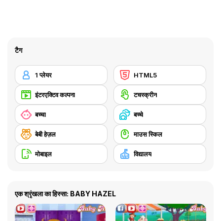
टैग
1 प्लेयर
HTML5
इंटरएक्टिव कल्पना
टचस्क्रीन
बच्चा
बच्चे
बेबी हेज़ल
माउस स्किल
मोबाइल
विद्यालय
एक श्रृंखला का हिस्सा: BABY HAZEL