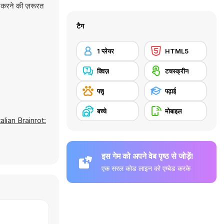
 करने की ज़रूरत
टैग
1 प्लेयर
HTML5
क्विज़
टचस्क्रीन
पशु
पढ़ाई
बच्चे
मोबाइल
talian Brainrot:
इस गेम को अपने वेब पृष्ठ से जोड़ें!
एक सरल कोड लाइन को एम्बेड करके