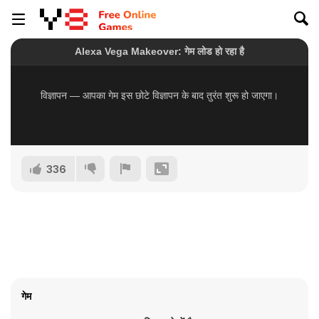
336
गेम