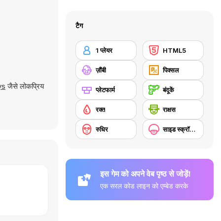
टैग
1 प्लेयर
HTML5
ज़ौंबी
पिक्सल
ys
जैसे लोकप्रिय
प्लेटफार्म
बंदूकें
रक्त
राक्षस
रुधिर
साइड स्क्रॉलिंग
इस गेम को अपने वेब पृष्ठ से जोड़ें!
एक सरल कोड लाइन को एम्बेड करके