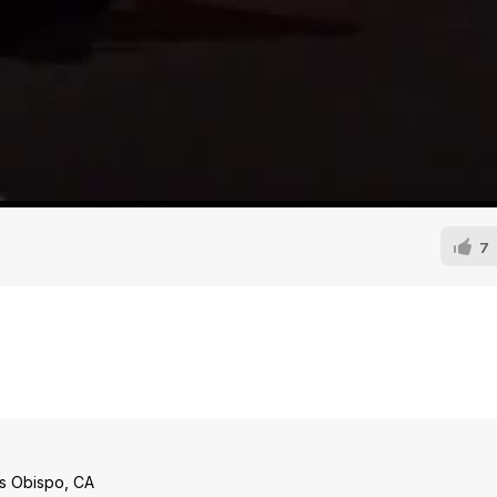
7
is Obispo, CA