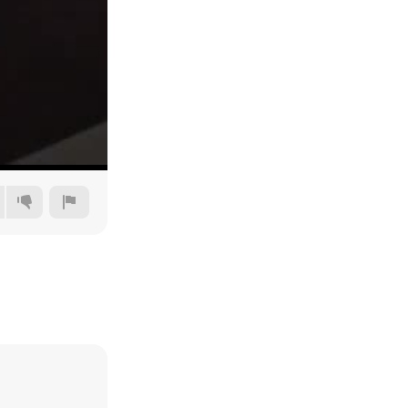
Auto
144p
240p