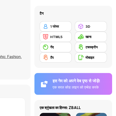
टैग
1 प्लेयर
3D
HTML5
खाना
गेंद
टचस्क्रीन
hic Fashion
,
टैप
मोबाइल
इस गेम को अपने वेब पृष्ठ से जोड़ें!
एक सरल कोड लाइन को एम्बेड करके
एक श्रृंखला का हिस्सा: ZBALL