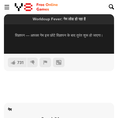
731
गेम